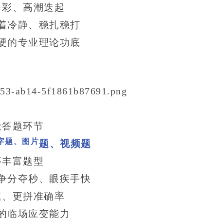
多彩、高潮迭起
着冷静、稳扎稳打
硬的专业理论功底
抢答题环节
字题、图片
题、视频题
等丰富题型
争分夺秒、眼疾手快
速、更拼准确率
的临场应变能力