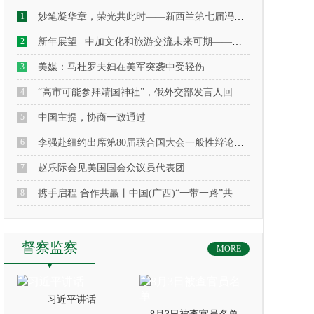
1
妙笔凝华章，荣光共此时——新西兰第七届冯蕴珂文学奖颁奖典礼侧记
2
新年展望 | 中加文化和旅游交流未来可期——专访中国驻多伦多旅游办事处主任武宁女士
3
美媒：马杜罗夫妇在美军突袭中受轻伤
4
“高市可能参拜靖国神社”，俄外交部发言人回应：建议日本修建“日本军国主义受害者纪念堂”，以此忏悔自身犯下的罪行
5
中国主提，协商一致通过
6
李强赴纽约出席第80届联合国大会一般性辩论及相关高级别活动
7
赵乐际会见美国国会众议员代表团
8
携手启程 合作共赢丨中国(广西)“一带一路”共建国家经贸合作座谈会在南宁成功召开
督察监察
MORE
习近平讲话