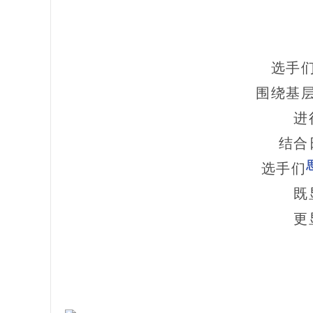
选手
围绕基
进
结合
选手们
既
更