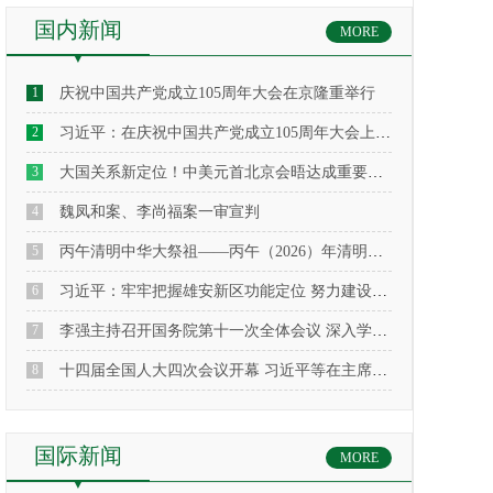
国内新闻
MORE
1
庆祝中国共产党成立105周年大会在京隆重举行
2
习近平：在庆祝中国共产党成立105周年大会上的讲话
3
大国关系新定位！中美元首北京会晤达成重要共识
4
魏凤和案、李尚福案一审宣判
5
丙午清明中华大祭祖——丙午（2026）年清明公祭轩辕黄帝典礼在黄帝陵隆重举行
6
习近平：牢牢把握雄安新区功能定位 努力建设新时代创新高地和推动高质量发展样板
7
李强主持召开国务院第十一次全体会议 深入学习贯彻习近平总书记在全国两会期间的重要讲话精神 对落实国务院2026年重点工作进行部署
8
十四届全国人大四次会议开幕 习近平等在主席台就座
国际新闻
MORE