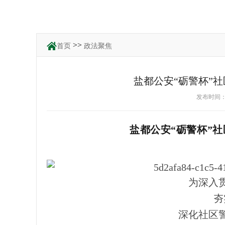
>>
首页
政法聚焦
盐都公安“砺警杯”
发布时间：2
盐都公安“砺警杯”
为深入
夯
深化社区