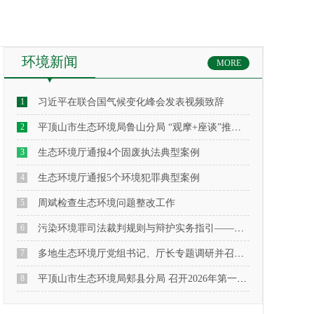
环境新闻
MORE
1
习近平在联合国气候变化峰会发表视频致辞
2
平顶山市生态环境局鲁山分局 “观摩+座谈”推进行业治理提档升级
3
生态环境厅通报4个固废执法典型案例
4
生态环境厅通报5个环境犯罪典型案例
5
周斌检查生态环境问题整改工作
6
污染环境罪司法裁判规则与辩护实务指引——基于38起典型刑事案例的深度解析
7
多地生态环境厅党组书记、厅长专题调研并召开会议，保障春节期间大气环境质量
8
平顶山市生态环境局郏县分局 召开2026年第一次环保法律法规宣讲