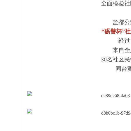
全面检验社
盐都公
“砺警杯”
经过
来自全
30名社区
同台