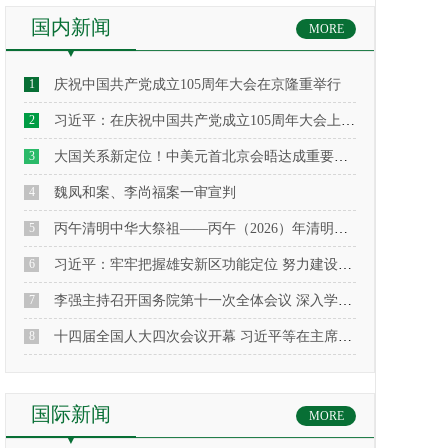
国内新闻
MORE
1
庆祝中国共产党成立105周年大会在京隆重举行
2
习近平：在庆祝中国共产党成立105周年大会上的讲话
3
大国关系新定位！中美元首北京会晤达成重要共识
4
魏凤和案、李尚福案一审宣判
5
丙午清明中华大祭祖——丙午（2026）年清明公祭轩辕黄帝典礼在黄帝陵隆重举行
6
习近平：牢牢把握雄安新区功能定位 努力建设新时代创新高地和推动高质量发展样板
7
李强主持召开国务院第十一次全体会议 深入学习贯彻习近平总书记在全国两会期间的重要讲话精神 对落实国务院2026年重点工作进行部署
8
十四届全国人大四次会议开幕 习近平等在主席台就座
国际新闻
MORE