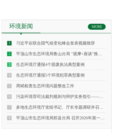
环境新闻
MORE
1
习近平在联合国气候变化峰会发表视频致辞
2
平顶山市生态环境局鲁山分局 “观摩+座谈”推进行业治理提档升级
3
生态环境厅通报4个固废执法典型案例
4
生态环境厅通报5个环境犯罪典型案例
5
周斌检查生态环境问题整改工作
6
污染环境罪司法裁判规则与辩护实务指引——基于38起典型刑事案例的深度解析
7
多地生态环境厅党组书记、厅长专题调研并召开会议，保障春节期间大气环境质量
8
平顶山市生态环境局郏县分局 召开2026年第一次环保法律法规宣讲