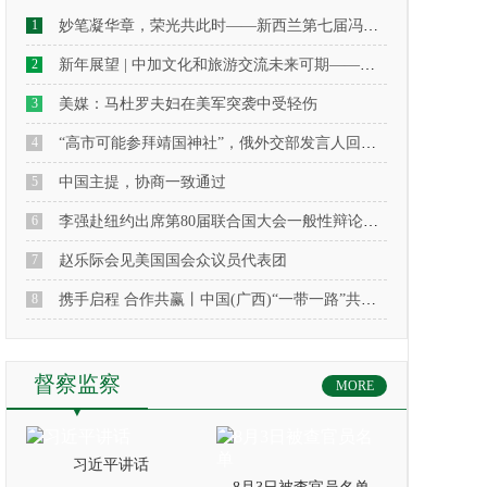
1
妙笔凝华章，荣光共此时——新西兰第七届冯蕴珂文学奖颁奖典礼侧记
2
新年展望 | 中加文化和旅游交流未来可期——专访中国驻多伦多旅游办事处主任武宁女士
3
美媒：马杜罗夫妇在美军突袭中受轻伤
4
“高市可能参拜靖国神社”，俄外交部发言人回应：建议日本修建“日本军国主义受害者纪念堂”，以此忏悔自身犯下的罪行
5
中国主提，协商一致通过
6
李强赴纽约出席第80届联合国大会一般性辩论及相关高级别活动
7
赵乐际会见美国国会众议员代表团
8
携手启程 合作共赢丨中国(广西)“一带一路”共建国家经贸合作座谈会在南宁成功召开
督察监察
MORE
习近平讲话