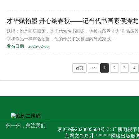
才华赋翰墨 丹心绘春秋——记当代书画家侯涛龙
题记：他是画坛翘楚，是当代知名书画家，他被收藏界誉为“作品最具
字和作品一样声名远播，他的作品多次被国内外藏家以···
发布日期：2026-02-05
首页
<<
1
2
3
4
扫一扫，关注我们
京ICP备2023005600号-7 : 广
京网文(2023】******网络出版