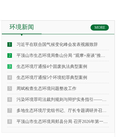
环境新闻
MORE
1
习近平在联合国气候变化峰会发表视频致辞
2
平顶山市生态环境局鲁山分局 “观摩+座谈”推进行业治理提档升级
3
生态环境厅通报4个固废执法典型案例
4
生态环境厅通报5个环境犯罪典型案例
5
周斌检查生态环境问题整改工作
6
污染环境罪司法裁判规则与辩护实务指引——基于38起典型刑事案例的深度解析
7
多地生态环境厅党组书记、厅长专题调研并召开会议，保障春节期间大气环境质量
8
平顶山市生态环境局郏县分局 召开2026年第一次环保法律法规宣讲