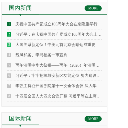
国内新闻
MORE
1
庆祝中国共产党成立105周年大会在京隆重举行
2
习近平：在庆祝中国共产党成立105周年大会上的讲话
3
大国关系新定位！中美元首北京会晤达成重要共识
4
魏凤和案、李尚福案一审宣判
5
丙午清明中华大祭祖——丙午（2026）年清明公祭轩辕黄帝典礼在黄帝陵隆重举行
6
习近平：牢牢把握雄安新区功能定位 努力建设新时代创新高地和推动高质量发展样板
7
李强主持召开国务院第十一次全体会议 深入学习贯彻习近平总书记在全国两会期间的重要讲话精神 对落实国务院2026年重点工作进行部署
8
十四届全国人大四次会议开幕 习近平等在主席台就座
国际新闻
MORE