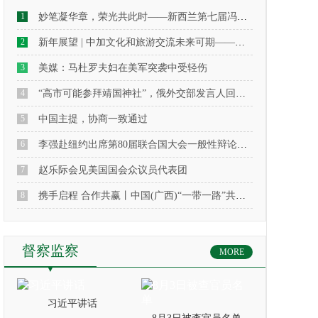
1
妙笔凝华章，荣光共此时——新西兰第七届冯蕴珂文学奖颁奖典礼侧记
2
新年展望 | 中加文化和旅游交流未来可期——专访中国驻多伦多旅游办事处主任武宁女士
3
美媒：马杜罗夫妇在美军突袭中受轻伤
4
“高市可能参拜靖国神社”，俄外交部发言人回应：建议日本修建“日本军国主义受害者纪念堂”，以此忏悔自身犯下的罪行
5
中国主提，协商一致通过
6
李强赴纽约出席第80届联合国大会一般性辩论及相关高级别活动
7
赵乐际会见美国国会众议员代表团
8
携手启程 合作共赢丨中国(广西)“一带一路”共建国家经贸合作座谈会在南宁成功召开
督察监察
MORE
习近平讲话