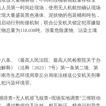
内堆放大量桶装物，不同时段桶装物数量存在变
法人员第一时间赴现场，使用无人机航拍确认现场
发现大量盛装黑色液体、泥状物的包装桶和吨包，
局启动行刑衔接机制，联合公安机关锁定犯罪嫌疑
总量为118.038吨。涉案危险废物、沾染土壤
十八条、《最高人民法院、最高人民检察院关于办
解释》（法释〔2023〕7号）第一条第二项、第
济南市生态环境局章丘分局依法移送公安机关刑事
人犯污染环境罪。
感排查+无人机巡飞核查+现场实地调查”三维联动
术，通过数据交叉比对、相互验证，精准识别异常